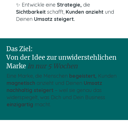
✨ Entwickle eine
Strategie,
die
Sichtbarkeit
schafft,
Kunden anzieht
und
Deinen
Umsatz steigert.
Das Ziel:
Von der Idee zur unwiderstehlichen
Marke
in nur 5 Wochen
Eine Marke, die Menschen
begeistert,
Kunden
magnetisch
anzieht und Deinen
Umsatz
nachhaltig
steigert
– weil sie genau das
widerspiegelt, was Dich und Dein Business
einzigartig
macht.