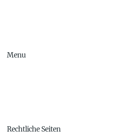
Menu
Webdesign
Website-Mentoring
Projekte
Gratis Websitecheck
Über uns
Kontakt
Rechtliche Seiten
Impressum