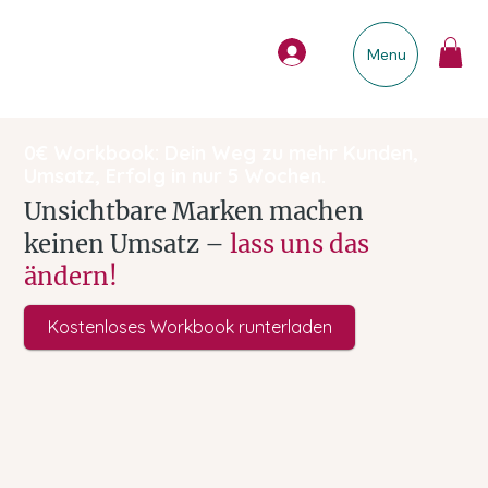
Menu
0€ Workbook: Dein Weg zu mehr Kunden,
Umsatz, Erfolg in nur 5 Wochen.
Unsichtbare Marken machen
keinen Umsatz
–
lass uns das
ändern!
Kostenloses Workbook runterladen